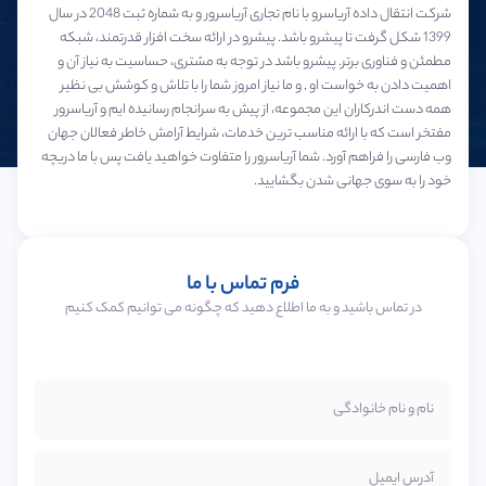
شرکت انتقال داده آریاسرو با نام تجاری آریاسرور و به شماره ثبت 2048 در سال
سرور
شروع
1399 شکل گرفت تا پیشرو باشد. پیشرو در ارائه سخت افزار قدرتمند، شبکه
مجازی
کن
مطمئن و فناوری برتر. پیشرو باشد در توجه به مشتری، حساسیت به نیاز آن و
میکروتیک
اهمیت دادن به خواست او , و ما نیاز امروز شما را با تلاش و کوشش بی نظیر
سرور
همه دست اندرکاران این مجموعه، از پیش به سرانجام رسانیده ایم و آریاسرور
مجازی
مفتخر است که با ارائه مناسب ترین خدمات، شرایط آرامش خاطر فعالان جهان
نامحدود
وب فارسی را فراهم آورد. شما آریاسرور را متفاوت خواهید یافت پس با ما دریچه
خود را به سوی جهانی شدن بگشایید.
سرور
GPU
خدمات
فرم تماس با ما
نصب و
در تماس باشید و به ما اطلاع دهید که چگونه می توانیم کمک کنیم
کانفیگ
خدمات
لایسنس
نام و نام خانوادگی
آدرس ایمیل