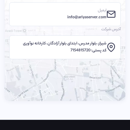
ایمیل
info@ariyaserver.com
آدرس شرکت
شیراز، بلوار مدرس، ابتدای بلوار آزادگان، کارخانه نوآوری
کد پستی: 7154815720