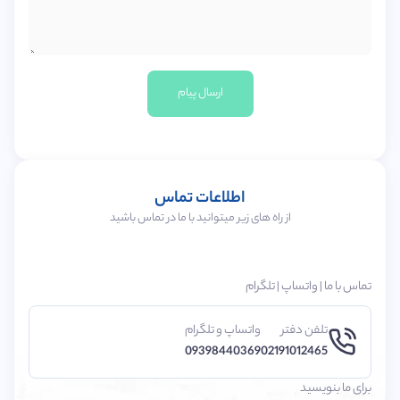
ارسال پیام
اطلاعات تماس
از راه های زیر میتوانید با ما در تماس باشید
تماس با ما | واتساپ | تلگرام
تلفن دفتر
واتساپ و تلگرام
09398440369
02191012465
برای ما بنویسید