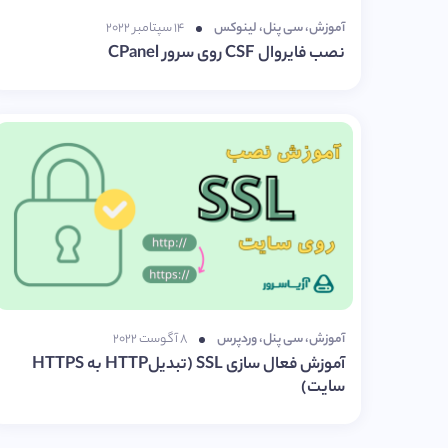
آموزش
،
سی پنل
،
لینوکس
۱۴ سپتامبر ۲۰۲۲
نصب فایروال CSF روی سرور CPanel
آموزش
،
سی پنل
،
وردپرس
۸ آگوست ۲۰۲۲
آموزش فعال سازی SSL (تبدیلHTTP به HTTPS
سایت)