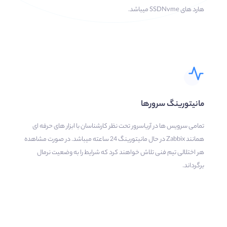
هارد های SSDNvme میباشد.
مانیتورینگ سرورها
تمامی سرویس ها در آریاسرور تحت نظر کارشناسان با ابزار های حرفه ای
همانند Zabbix در حال مانیتورینگ 24 ساعته میباشد. در صورت مشاهده
هر اختلالی تیم فنی تلاش خواهند کرد که شرایط را به وضعیت نرمال
برگرداند.