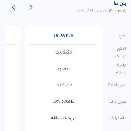
پلن ها
پلن مورد نظر خودتون رو انتخاب کنید
IR-WP-5
نام پلان
فضای
5 گیگابایت
دیسک
ترافیک
نامحدود
ماهانه
میزان RAM
2 گیگابایت
میزان CPU
2X3.60GHz
دامنه رایگان
در پرداخت سالانه