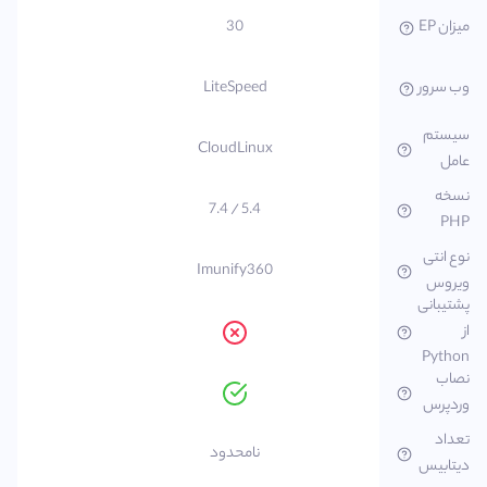
میزان EP
30
وب سرور
LiteSpeed
سیستم
CloudLinux
عامل
نسخه
5.4 / 7.4
PHP
نوع انتی
Imunify360
ویروس
پشتیبانی
از
Python
نصاب
وردپرس
تعداد
نامحدود
دیتابیس