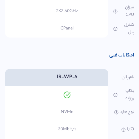
میزان
2X3.60GHz
CPU
کنترل
CPanel
پنل
امکانات فنی
IR-WP-5
نام پلان
بکاپ
روزانه
نوع هارد
NVMe
30Mbit/s
I/O