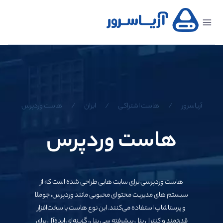
صفحه
اصلی
هاست
سرور
مجازی
آریاسرور
/
هاست اشتراكی
/
ایران
/
هاست وردپرس
سرور
هاست وردپرس
اختصاصی
سایر
خدمات
هاست وردپرسی برای سایت‌ هایی طراحی شده است که از
پشتیبانی
ثبت
دامنه
سیستم‌ های مدیریت محتوای محبوبی مانند وردپرس، جوملا
ورود
و پرستاشاپ استفاده می‌کنند. این نوع هاست با سخت‌افزار
کاربران
کولوکیشن
قدرتمند و کنترل پنل پیشرفته سی ‌پنل، گزینه‌ای ایده‌آل برای