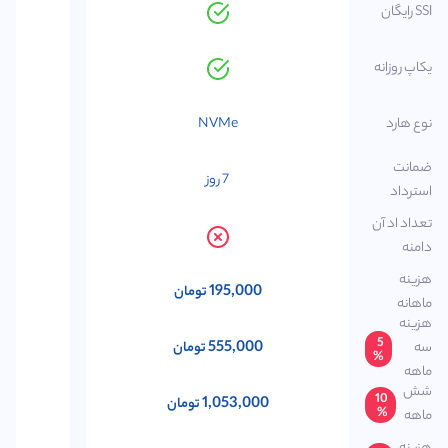
SSl رایگان
یکاپ روزانه
نوع هارد
NVMe
ضمانت
7 روز
استرداد
تعداد اد آن
دامنه
هزینه
195,000
تومان
ماهانه
هزینه
5
555,000
سه
تومان
%
ماهه
شش
10
1,053,000
تومان
%
ماهه