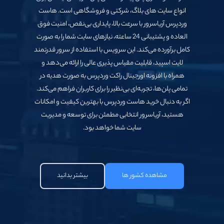
سرور
انواع سایت‌ های بلاگ، شرکتی و فروشگاهی است. هاست
شروع
مجازی
وردپرس آریاسرور با سرعت بالا، پایداری بی‌نقص، امنیت فوق
کن
میکروتیک
‌العاده و پشتیبانی 24 ساعته، نیازهای سایت شما را به‌ صورت
کامل برآورده می‌کند. این سرویس با استفاده از ‌سرور قدرتمند
سرور
مجازی
لایت اسپید، قابلیت مقیاس‌ پذیری عالی را ارائه می‌دهد و
نامحدود
همراه با افزونه اورجینال راکت وردپرس به‌ صورت هدیه در
تمامی پلن‌ها، تجربه‌ای بی‌نظیر را برای کاربران فراهم می‌کند.
سرور
اگر به دنبال خرید هاست وردپرس با بهترین کیفیت و امکانات
GPU
هستید، آریاسرور انتخابی مطمئن برای توسعه و مدیریت
خدمات
‌سایت شما خواهد بود.
نصب و
کانفیگ
خدمات
لایسنس
مشاهده کشور ها
بیشتر بدانید