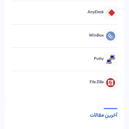
AnyDesk
WinBox
Putty
File Zilla
آخرین مقالات