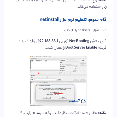
نکته :
رنج 192.168.88.0 زمانی که روتر ip ندارد میکروتیک از این
رنج استفاده می‌کند.
گام سوم: تنظیم نرم‌افزار netinstall
1. نرم‌افزار netinstall را باز کنید.
2. در بخش
Net Booting
، آی پی
192.168.88.1
را وارد کنید و
گزینه
Boot Server Enable
را فعال کنید.
نکته:
مقدار Gateway در تنظیمات شبکه سیستم باید با IP