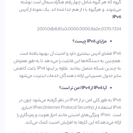
گروه که هر گروه شامل چهار رقم هگزادسیمال است نوشته
می‌شوند. و هرگروه با
:
از هم جدا شده اند. یک نمونه از آدرس
:
IPv6
2001:0db8:85a3:0000:0000:8a2e:0370:7334
مزایای
IPv6
چیست؟
IPv6 فضای آدرس بیشتری دارد و امنیت آن بهبودیافته است.
همچنین به دستگاه‌ها این قابلیت را می‌دهد تا به طور همزمان
به چندین شبکه متصل بمانند. علاوه بر اینها IPv6 باعث کاهش
سایز جدول مسیریابی ارائه دهندگان خدمات اینترنت می‌شود
آیا
IPv6
از
IPv4
امن تر است؟
IPv6 به طور کلی امن تر از IPv4 در نظر گرفته می‌شود چون در
IPv6 استفاده از IPsec(Internet Protocol Security) اجباری
است. IPsec ویژگی‌های امنیتی مانند احراز هویت و رمزنگاری را
ارائه می‌دهدکه این کارها به افزایش امنیت کمک می‌کند.