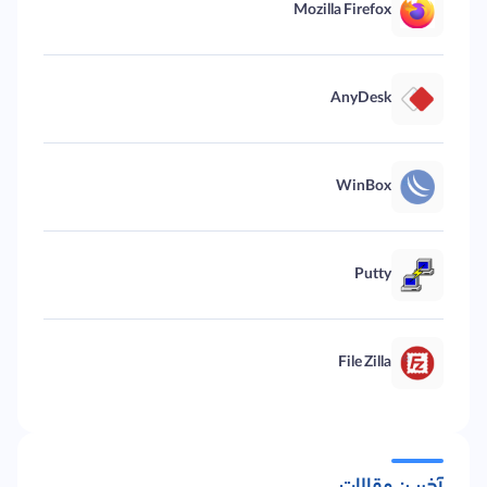
Mozilla Firefox
AnyDesk
WinBox
Putty
File Zilla