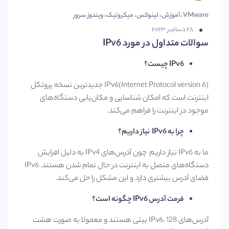
VMware
،
آموزش
،
لینوکس
،
میکروتیک
،
ویندوز سرور
۲۸ دسامبر ۲۰۲۳
سوالات متداول در مورد IPv6
IPv6
چیست؟
IPv6(Internet Protocol version 6) جدیدترین نسخه پروتکل
اینترنت است که امکان شناسایی و مکان‌یابی دستگاه‌های
موجود در اینترنت را فراهم می‌کند.
چرا به
IPv6
نیاز داریم؟
ما به IPv6 نیاز داریم چون آدرس‌های IPv4 به دلیل افزایش
دستگاه‌های متصل به اینترنت در حال تمام شدن هستند. IPv6
فضای آدرس بیشتری دارد و این مشکل را حل می‌کند.
فرمت آدرس
IPv6
چگونه است؟
آدرس‌های IPv6، 128 بیتی هستند و معمولا به صورت هشت