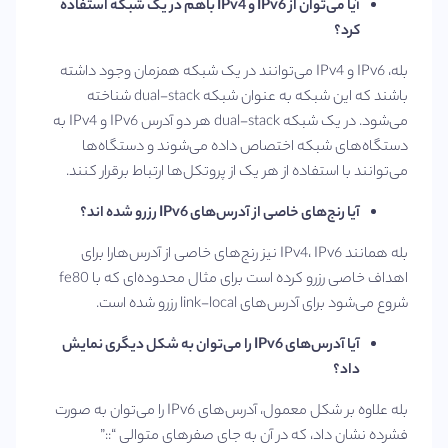
آیا
می‌توان از
IPv6
و
IPv4
باهم در یک شبکه استفاده
کرد؟
بله، IPv6 و IPv4 می‌توانند در یک شبکه همزمان وجود داشته
باشند که این شبکه به عنوان شبکه dual-stack شناخته
می‌شود. در یک شبکه dual-stack هر دو آدرس IPv6 و IPv4 به
دستگاه‌های شبکه اختصاص داده می‌شوند و دستگاه‌ها
می‌توانند با استفاده از هر یک از پروتکل‌ها ارتباط برقرار کنند.
آیا
رنج‌های خاصی از آدرس‌های
IPv6
رزرو شده اند؟
بله همانند IPv4، IPv6 نیز رنج‌های خاصی از آدرس‌هارا برای
اهداف خاصی رزرو کرده است برای مثال محدوده‌ای که با fe80
شروع می‌شود برای آدرس‌های link-local رزرو شده است.
آیا
آدرس‌های
IPv6
را می‌توان به شکل دیگری نمایش
داد؟
بله علاوه بر شکل معمول، آدرس‌های IPv6 را می‌توان به صورت
فشرده نشان داد، که در آن به جای صفرهای متوالی “::”