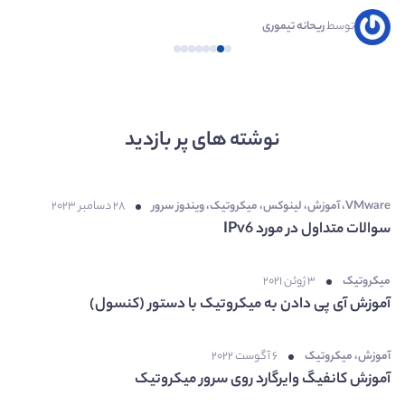
توسط
توسط
توسط
توسط
توسط
توسط
توسط
توسط
توسط
توسط
حسین زاهدی
حسین زاهدی
حسین زاهدی
ریحانه تیموری
ریحانه تیموری
ریحانه تیموری
ریحانه تیموری
ریحانه تیموری
ریحانه تیموری
ریحانه تیموری
نوشته های پر بازدید
VMware
،
آموزش
،
لینوکس
،
میکروتیک
،
ویندوز سرور
۲۸ دسامبر ۲۰۲۳
سوالات متداول در مورد IPv6
میکروتیک
۳ ژوئن ۲۰۲۱
آموزش آی پی دادن به میکروتیک با دستور (کنسول)
آموزش
،
میکروتیک
۶ آگوست ۲۰۲۲
آموزش کانفیگ وایرگارد روی سرور میکروتیک