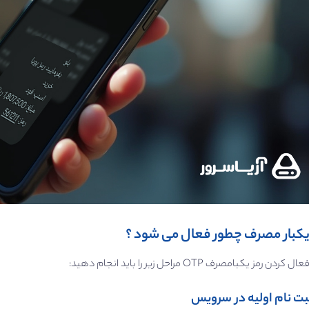
 یکبار مصرف چطور فعال می شود ؟
 کردن رمز یکبامصرف OTP مراحل زیر را باید انجام دهید: