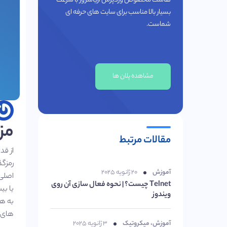
هاست مخصوص وردپرس آریاسرور با سرعت
بسیار بالا مناسب برای سایت های حرفه ای
شماست.
مشاهده پلان ها
مزیکب
مقالات مرتبط
از قد
رمزگذ
آموزش
۲۰ ژانویه ۲۰۲۵
Telnet چیست؟ | نحوه فعال سازی آن روی
یا بی
ویندوز
های شم
آموزش
،
میکروتیک
۳ ژانویه ۲۰۲۵