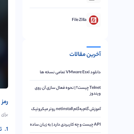
File Zilla
آخرین مقالات
دانلود VMware Esxi تمامی نسخه ها
Telnet چیست؟ | نحوه فعال سازی آن روی
ویندوز
رمز
آموزش گام‌به‌گام netinstall روتر میکروتیک
برای فعال
API چیست و چه کاربردی دارد | به زبان ساده
1. ثبت ‌نام اولیه در سرویس