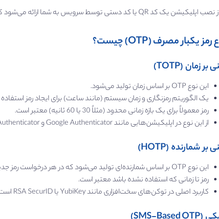
یشن یک کد QR یا کد دستی توسط سرویس به شما ارائه می‌شود که باید در اپلیکیشن وارد کنید.
 رمز یکبار مصرف (OTP) چیست؟
 بر زمان (TOTP)
این نوع OTP بر اساس زمان تولید می‌شود.
یک الگوریتم رمزنگاری و زمان سیستم (مانند ساعت) برای ایجاد رمز استفاده
رمز معمولاً برای یک بازه زمانی محدود (مثلاً 30 یا 60 ثانیه) معتبر است.
از این نوع در اپلیکیشن‌هایی مانند Google Authenticator و Microsoft Authenticator استفاده می‌شود.
 بر شمارنده (HOTP)
این نوع OTP بر اساس شمارنده‌ای تولید می‌شود که در هر درخواست رمز جدید افزایش می‌یابد.
رمز تا زمانی که استفاده نشده باشد معتبر است.
کاربرد اصلی در توکن‌های سخت‌افزاری مانند YubiKey یا RSA SecurID است.
SMS-Based OT)