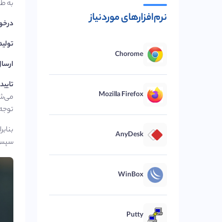
به طور 
نرم‌افزارهای موردنیاز
درخوا
تولید
Chorome
ارسال
تایید 
Mozilla Firefox
می‌ش
توجه کنی
AnyDesk
سپس د
WinBox
Putty