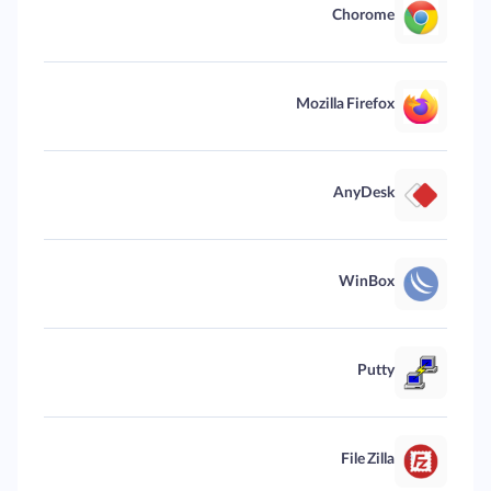
Chorome
Mozilla Firefox
AnyDesk
WinBox
Putty
File Zilla