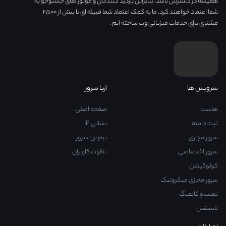
همیشه در دسترس باشد، بنابراین بازدید کنندگان و موتور های جستوجو به
شما اعتماد خواهند کرد. ما به کمک اعتماد شما قبیله ای با بیش از ۲۵۰۰
مشتری برای خدمات میزبانی وب ساخته ایم .
سرویس ها
آریا سرور
هاست
صفحه اصلی
ثبت دامنه
نشانی IP
سرور مجازی
تیم آریا سرور
سرور اختصاصی
نظرات کاربران
کولوکیشن
سرور مجازی میکروتیک
نصب و کانفیگ
لایسنس