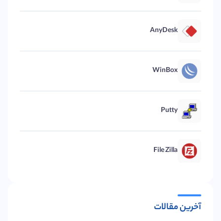
AnyDesk
WinBox
Putty
File Zilla
آخرین مقالات