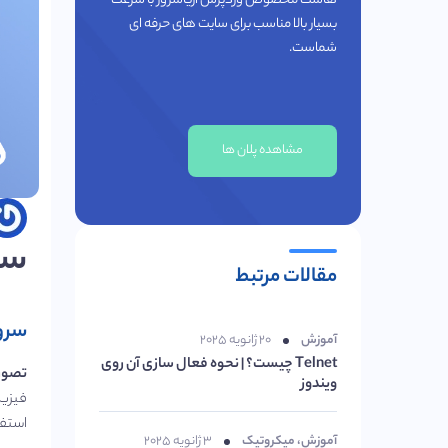
هاست مخصوص وردپرس آریاسرور با سرعت
بسیار بالا مناسب برای سایت های حرفه ای
شماست.
مشاهده پلان ها
سر
مقالات مرتبط
سرو
آموزش
۲۰ ژانویه ۲۰۲۵
Telnet چیست؟ | نحوه فعال سازی آن روی
تصور 
ویندوز
فیزیک
استفا
آموزش
،
میکروتیک
۳ ژانویه ۲۰۲۵