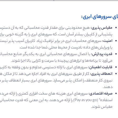
ای سرورهای ابری:
مقیاس ‌پذیری:
هیچ محدودیتی برای مقدار قدرت محاسباتی که به آن دسترسی د
پشتیبانی از کاربران بیشتر آسان است، که سرورهای ابری را به گزینه خوبی ب
امنیت:
سرورهای محاسبات ابری در برابر ترافیک زیاد کاربران آسیب‌ پذیر نیس
یا ویرایش‌های داده نادرست از محیط محلی شما جدا شده است.
قدرت پردازش:
با اتصال سرورهای محاسباتی ابری به یکدیگر، منابع محاسباتی
می‌آورد تا برنامه‌ها و ابزارهای پیچیده با سرعت و کارایی بالا اجرا شوند.
قابلیت اطمینان:
سرورهای ابری با ارائه دسترسی مداوم و بدون وقفه به کاربرا
انعطاف‌ پذیری:
کار از طریق سرورهای ابری به افراد اجازه می‌دهد تا از مکا
نیروی کار منعطف را امکان‌ پذیر می‌سازد. سرورهای ابری بسیار انعطاف‌ پذیر 
دهند.
صرفه اقتصادی:
سرورهای ابری هزینه‌ های سخت‌ افزاری کمتری را ارائه می‌دهند
استفاده” (Pay as you go) را ارائه می‌دهند، به این معنی که ق
مقیاس شوند.