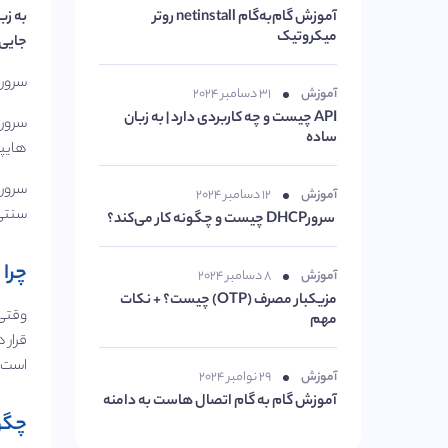
آموزش گام‌به‌گام netinstall روتر
به زب
میکروتیک
جایی 
سروره
آموزش
۳۱ دسامبر ۲۰۲۴
API چیست و چه کاربردی دارد | به زبان
سروره
ساده
هایپر
سروره
آموزش
۱۲ دسامبر ۲۰۲۴
سنتی 
سرورDHCP چیست و چگونه کار می‌کند؟
چرا 
آموزش
۸ دسامبر ۲۰۲۴
مزیکبار مصرف (OTP) چیست؟ + نکات
وقتی 
مهم
قرار 
است.
آموزش
۲۹ نوامبر ۲۰۲۴
آموزش گام به گام اتصال هاست به دامنه
چگون