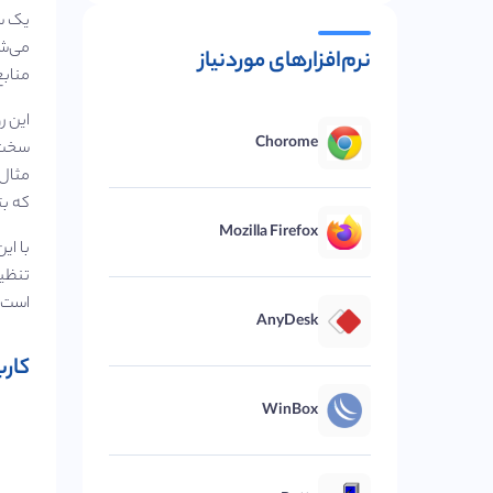
یک سر
می‌شو
نرم‌افزارهای موردنیاز
منابع
Chorome
سخت‌ 
مثال 
که بت
Mozilla Firefox
با ای
است ن
AnyDesk
کاربرد
WinBox