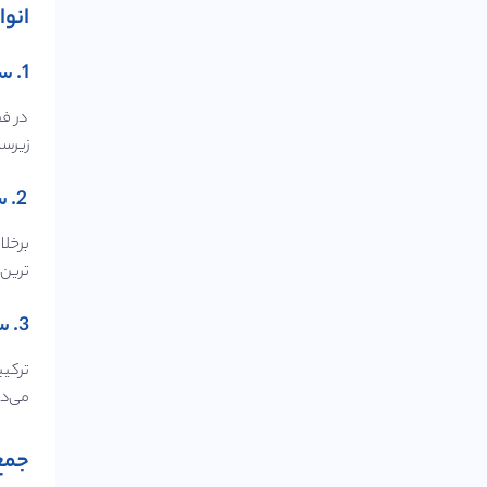
انوا
1. سرور ابری عمومی (Public Cloud Server)
در فض
زیرسا
2. سرور ابری خصوصی (private cloud server)
برخلا
ترین
3. سرور ابری ترکیبی (Hybrid Cloud)
می‌دهد 
جمع