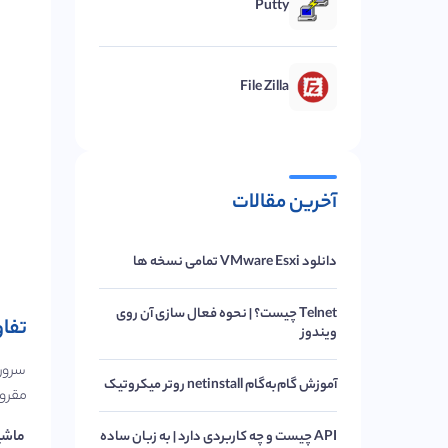
Putty
File Zilla
آخرین مقالات
دانلود VMware Esxi تمامی نسخه ها
Telnet چیست؟ | نحوه فعال سازی آن روی
تفا
ویندوز
سرور 
آموزش گام‌به‌گام netinstall روتر میکروتیک
مقرون
API چیست و چه کاربردی دارد | به زبان ساده
ماشی