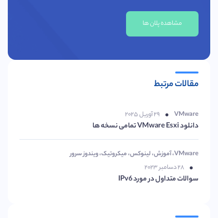
مشاهده پلان ها
مقالات مرتبط
VMware
۲۹ آوریل ۲۰۲۵
دانلود VMware Esxi تمامی نسخه ها
VMware
،
آموزش
،
لینوکس
،
میکروتیک
،
ویندوز سرور
۲۸ دسامبر ۲۰۲۳
سوالات متداول در مورد IPv6