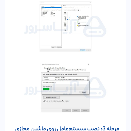
مرحله 3: نصب سیستم‌عامل روی ماشین مجازی