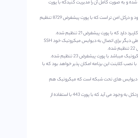
وانید به روتر خود متصل شده و به صورت کامل آن را مدیریت کنیدکه با پورت
API-SSL: در این پروتکل ارتباط API از راه دور از طریق SSL اعتبار سنجی میشود و درکل امن تر است که با پورت پیشفرض 8729 تنظیم
SSH: از انجا که هسته روتر میکروتیک لینوکس میباشد؛ یکی از راه های ارتباطی دیگر برای اتصال به دیوایس میکروتیک خود SSH
.
 با نصب کلاینت این برنامه امکان پذیر خواهد بود که با
 راه های ارتباط با دیوایس های تحت شبکه است که میکروتیک هم
WWW-SSL: هنگامی که پورت وب یا همان 80 را با SSl ترکیب کنیم این پروتکل به وجود می آید که با پورت 443 با استفاده از