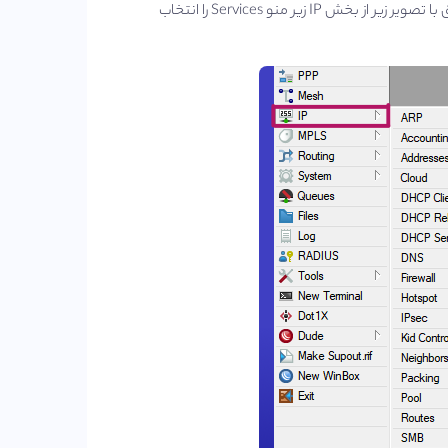
در آموزش تغییر پورت های پیشفرض میکروتیک ابتدا وارد روتر خود میشویم و مطابق با تصویر زیر از بخش IP زیر منو Services را انتخاب