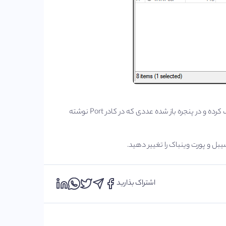
هم چنین برای تغییر پورت پیشفر به موارد دلخواه کافیست روی هرپروتکل دابلکلیک کرده و در پنجره باز شده عددی که در کادر Port نوشته
یبل و پورت وینباک را تغییر دهید.
اشتراک بذارید